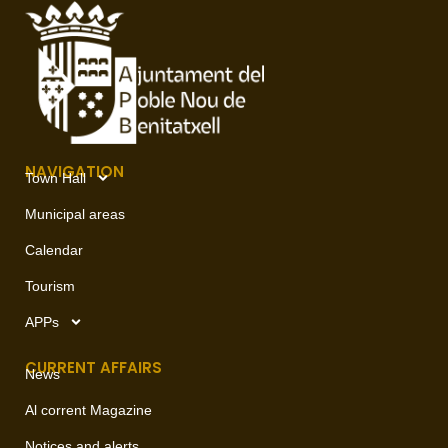
NAVIGATION
Town Hall
Municipal areas
Calendar
Tourism
APPs
CURRENT AFFAIRS
News
Al corrent Magazine
Notices and alerts