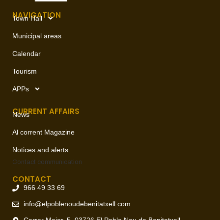
NAVIGATION
Town Hall
Municipal areas
Calendar
Tourism
APPs
CURRENT AFFAIRS
News
Al corrent Magazine
Notices and alerts
Contact
communication
CONTACT
966 49 33 69
info@elpoblenoudebenitatxell.com