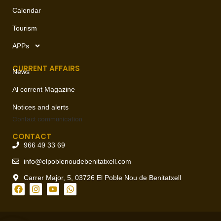
Calendar
Tourism
APPs
CURRENT AFFAIRS
News
Al corrent Magazine
Notices and alerts
Contact
communication
CONTACT
966 49 33 69
info@elpoblenoudebenitatxell.com
Carrer Major, 5, 03726 El Poble Nou de Benitatxell