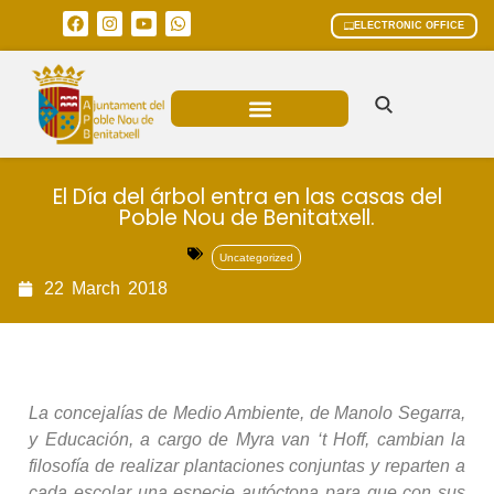
ELECTRONIC OFFICE
MUNICIPAL AREAS
CURRENT AFFAIRS
El Día del árbol entra en las casas del
Poble Nou de Benitatxell.
Uncategorized
22
March
2018
La concejalías de Medio Ambiente, de Manolo Segarra,
y Educación, a cargo de Myra van ‘t Hoff, cambian la
filosofía de realizar plantaciones conjuntas y reparten a
cada escolar una especie autóctona para que con sus