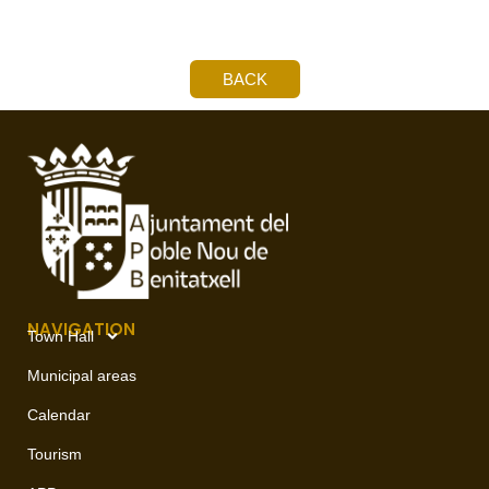
BACK
NAVIGATION
Town Hall
Municipal areas
Calendar
Tourism