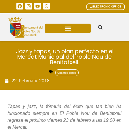
ELECTRONIC OFFICE
MUNICIPAL AREAS
CURRENT AFFAIRS
Jazz y tapas, un plan perfecto en el
Mercat Municipal del Poble Nou de
Benitatxell.
Uncategorized
22
February
2018
Tapas y jazz, la fórmula del éxito que tan bien ha
funcionado siempre en El Poble Nou de Benitatxell
regresa el próximo viernes 23 de febrero a las 19.00 en
el Mercat.