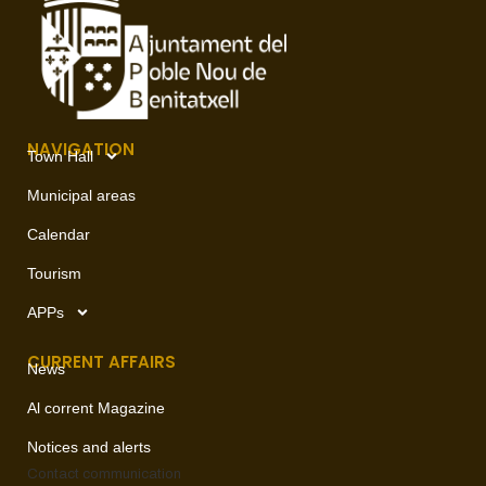
NAVIGATION
Town Hall
Municipal areas
Calendar
Tourism
APPs
CURRENT AFFAIRS
News
Al corrent Magazine
Notices and alerts
Contact
communication