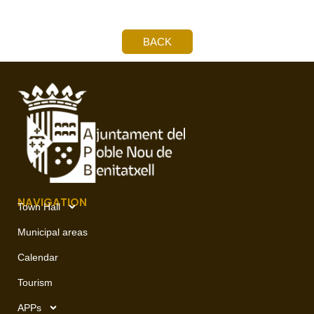
BACK
NAVIGATION
Town Hall
Municipal areas
Calendar
Tourism
APPs