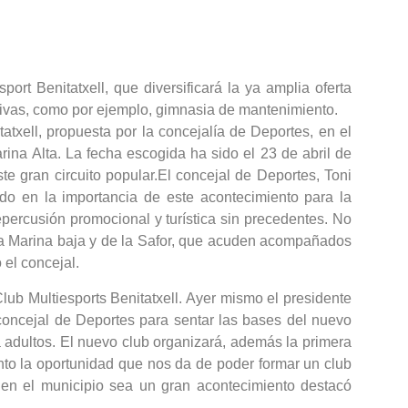
ort Benitatxell, que diversificará la ya amplia oferta
ectivas, como por ejemplo, gimnasia de mantenimiento.
txell, propuesta por la concejalía de Deportes, en el
rina Alta. La fecha escogida ha sido el 23 de abril de
ste gran circuito popular.El concejal de Deportes, Toni
ido en la importancia de este acontecimiento para la
repercusión promocional y turística sin precedentes. No
la Marina baja y de la Safor, que acuden acompañados
o el concejal.
ub Multiesports Benitatxell. Ayer mismo el presidente
 concejal de Deportes para sentar las bases del nuevo
a adultos. El nuevo club organizará, además la primera
nto la oportunidad que nos da de poder formar un club
 en el municipio sea un gran acontecimiento destacó