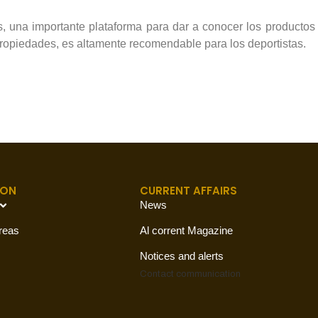
s, una importante plataforma para dar a conocer los productos
propiedades, es altamente recomendable para los deportistas.
ION
CURRENT AFFAIRS
News
reas
Al corrent Magazine
Notices and alerts
Contact
communication