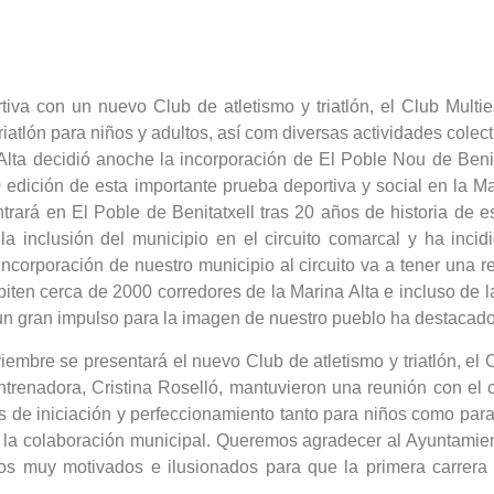
va con un nuevo Club de atletismo y triatlón, el Club Multiesp
triatlón para niños y adultos, así com diversas actividades col
Alta decidió anoche la incorporación de El Poble Nou de Benita
0 edición de esta importante prueba deportiva y social en la Ma
ntrará en El Poble de Benitatxell tras 20 años de historia de e
 inclusión del municipio en el circuito comarcal y ha incid
 incorporación de nuestro municipio al circuito va a tener una 
ten cerca de 2000 corredores de la Marina Alta e incluso de 
 un gran impulso para la imagen de nuestro pueblo ha destacad
bre se presentará el nuevo Club de atletismo y triatlón, el Cl
entrenadora, Cristina Roselló, mantuvieron una reunión con el
es de iniciación y perfeccionamiento tanto para niños como par
n la colaboración municipal. Queremos agradecer al Ayuntamie
amos muy motivados e ilusionados para que la primera carrera