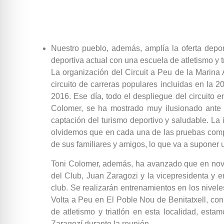
Nuestro pueblo, además, amplía la oferta deporti
deportiva actual con una escuela de atletismo y 
La organización del Circuit a Peu de la Marina 
circuito de carreras populares incluidas en la 2
2016. Ese día, todo el despliegue del circuito e
Colomer, se ha mostrado muy ilusionado ante la
captación del turismo deportivo y saludable. La
olvidemos que en cada una de las pruebas compi
de sus familiares y amigos, lo que va a suponer
Toni Colomer, además, ha avanzado que en noviem
del Club, Juan Zaragozi y la vicepresidenta y 
club. Se realizarán entrenamientos en los nivel
Volta a Peu en El Poble Nou de Benitatxell, co
de atletismo y triatlón en esta localidad, est
Zaragozí durante la reunión.