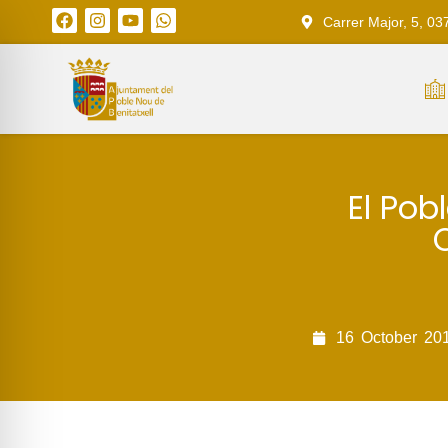
Carrer Major, 5, 03
El Pob
C
16
October
20