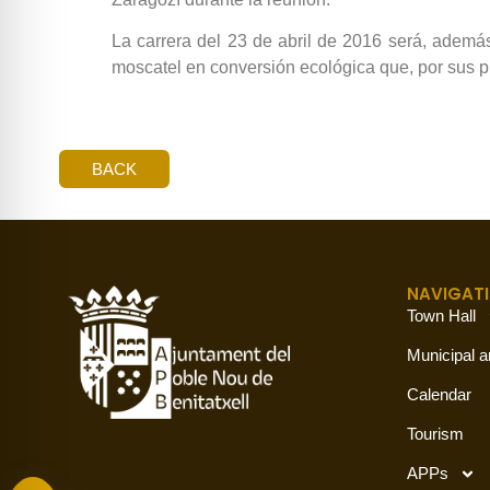
La carrera del 23 de abril de 2016 será, ademá
moscatel en conversión ecológica que, por sus 
BACK
NAVIGAT
Town Hall
Municipal a
Calendar
Tourism
APPs