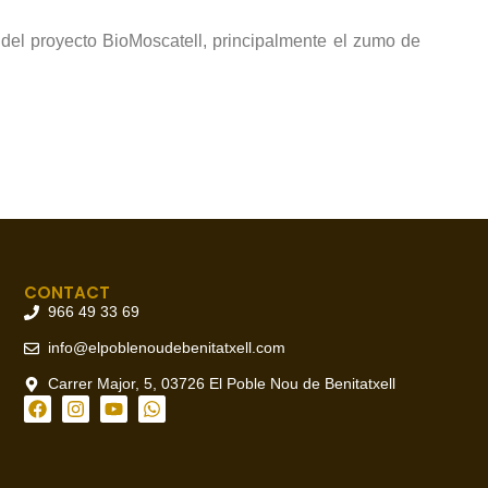
 del proyecto BioMoscatell, principalmente el zumo de
CONTACT
966 49 33 69
info@elpoblenoudebenitatxell.com
Carrer Major, 5, 03726 El Poble Nou de Benitatxell