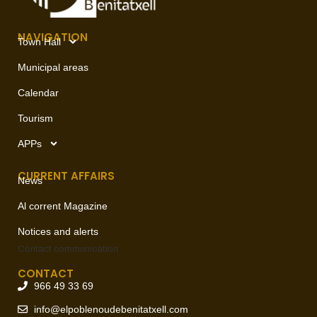
NAVIGATION
Town Hall
Municipal areas
Calendar
Tourism
APPs
CURRENT AFFAIRS
News
Al corrent Magazine
Notices and alerts
Contact
communication
CONTACT
966 49 33 69
info@elpoblenoudebenitatxell.com