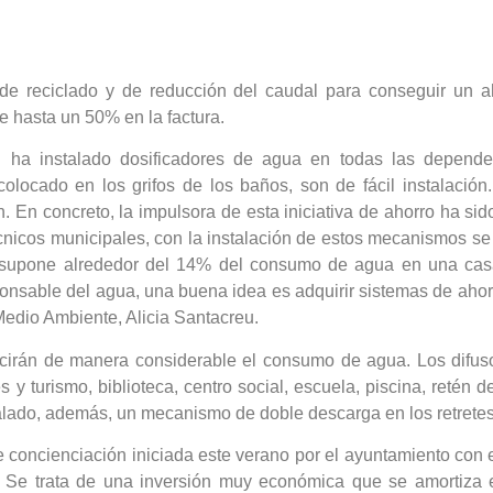
 de reciclado y de reducción del caudal para conseguir un a
e hasta un 50% en la factura.
ll ha instalado dosificadores de agua en todas las depend
olocado en los grifos de los baños, son de fácil instalación
ón. En concreto, la impulsora de esta iniciativa de ahorro ha s
icos municipales, con la instalación de estos mecanismos se co
, supone alrededor del 14% del consumo de agua en una cas
onsable del agua, una buena idea es adquirir sistemas de aho
edio Ambiente, Alicia Santacreu.
ucirán de manera considerable el consumo de agua. Los difus
s y turismo, biblioteca, centro social, escuela, piscina, retén
alado, además, un mecanismo de doble descarga en los retretes 
oncienciación iniciada este verano por el ayuntamiento con el
Se trata de una inversión muy económica que se amortiza e