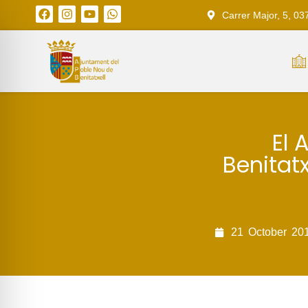
Carrer Major, 5, 03
El 
Benitatx
21
October
20