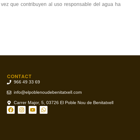
a vez que contribuyen al uso responsable del agua ha
CONTACT
966 49 33 69
info@elpoblenoudebenitatxell.com
Carrer Major, 5, 03726 El Poble Nou de Benitatxell