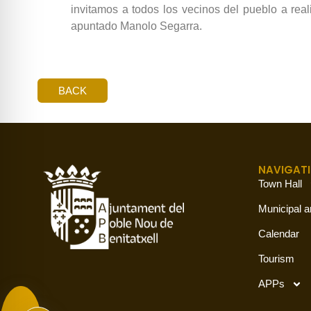
invitamos a todos los vecinos del pueblo a real
apuntado Manolo Segarra.
BACK
NAVIGAT
Town Hall
Municipal a
Calendar
Tourism
APPs