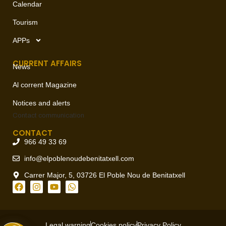
Calendar
Tourism
APPs
CURRENT AFFAIRS
News
Al corrent Magazine
Notices and alerts
Contact
communication
CONTACT
966 49 33 69
info@elpoblenoudebenitatxell.com
Carrer Major, 5, 03726 El Poble Nou de Benitatxell
Legal warning
Cookies policy
Privacy Policy