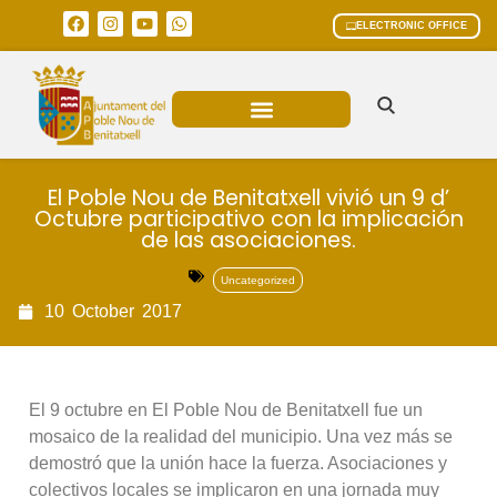
ELECTRONIC OFFICE
MUNICIPAL AREAS
CURRENT AFFAIRS
El Poble Nou de Benitatxell vivió un 9 d’
Octubre participativo con la implicación
de las asociaciones.
Uncategorized
10
October
2017
El 9 octubre en El Poble Nou de Benitatxell fue un
mosaico de la realidad del municipio. Una vez más se
demostró que la unión hace la fuerza. Asociaciones y
colectivos locales se implicaron en una jornada muy