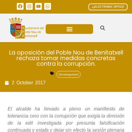
ELECTRONIC OFFICE
MUNICIPAL AREAS
CURRENT AFFAIRS
La oposición del Poble Nou de Benitatxell
rechaza tomar medidas concretas
contra la corrupción.
Uncategorized
2
October
2017
El alcalde ha llevado a pleno un manifiesto de
tolerancia cero con la corrupción que exigía la dimisión
de la edil investigada por presunta falsificación
continuada y estafa y dejar sin efecto la sesión plenaria