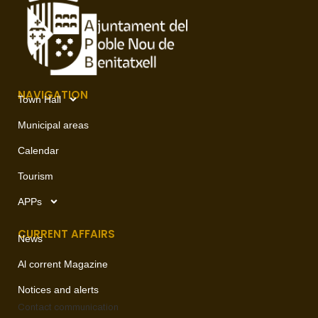
NAVIGATION
Town Hall
Municipal areas
Calendar
Tourism
APPs
CURRENT AFFAIRS
News
Al corrent Magazine
Notices and alerts
Contact
communication