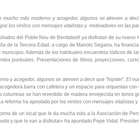
ire mucho más moderno y acogedor, algunos se atreven a decir
 por los vinilos con mensajes vitalistas y motivadores en las pa
bilados del Poble Nou de Benitatxell ya disfrutan de su nuev
ía de la Tercera Edad, a cargo de Manolo Segarra, ha financia
el municipio. Además de los habituales encuentros lúdicos de l
ntos puntuales. Presentaciones de libros, proyecciones, curs
o y acogedor, algunos se atreven a decir que “hipster”. El nu
cogedora barra con cafetera y un espacio para orquestas con u
Las columnas se han revestido de madera envejecida en tonos gr
 La reforma ha apostado por los vinilos con mensajes vitalistas
rma de un local que le da mucha vida a la Asociación de Pensio
gusto y que lo van a disfrutar» ha apuntado Pepe Vidal, Preside