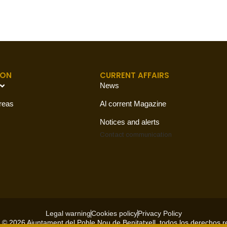
ION
CURRENT AFFAIRS
News
reas
Al corrent Magazine
Notices and alerts
Contact
communication
Legal warning
Cookies policy
Privacy Policy
 © 2026 Ajuntament del Poble Nou de Benitatxell, todos los derechos 