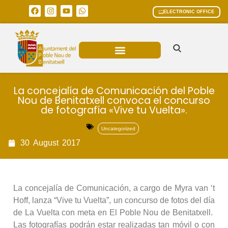
ELECTRONIC OFFICE
MUNICIPAL AREAS
CURRENT AFFAIRS
La concejalía de Comunicación del Poble
Nou de Benitatxell convoca el concurso
de fotografía «Vive tu Vuelta».
Uncategorized
30
August
2017
La concejalía de Comunicación, a cargo de Myra van ‘t
Hoff, lanza “Vive tu Vuelta”, un concurso de fotos del día
de La Vuelta con meta en El Poble Nou de Benitatxell.
Las fotografías podrán estar realizadas tan móvil o con