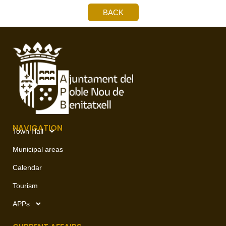
BACK
NAVIGATION
Town Hall
Municipal areas
Calendar
Tourism
APPs