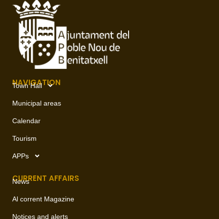
NAVIGATION
Town Hall
Municipal areas
Calendar
Tourism
APPs
CURRENT AFFAIRS
News
Al corrent Magazine
Notices and alerts