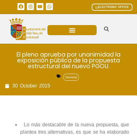
ELECTRONIC OFFICE
MUNICIPAL AREAS
CURRENT AFFAIRS
El pleno aprueba por unanimidad la
exposición pública de la propuesta
estructural del nuevo PGOU.
General
30
October
2015
Lo más destacable de la nueva propuesta, que
plantea tres alternativas, es que se ha elaborado