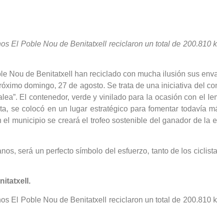
nos El Poble Nou de Benitatxell reciclaron un total de 200.810 
ble Nou de Benitatxell han reciclado con mucha ilusión sus env
próximo domingo, 27 de agosto. Se trata de una iniciativa del co
lea”. El contenedor, verde y vinilado para la ocasión con el l
Vuelta, se colocó en un lugar estratégico para fomentar todavía 
 el municipio se creará el trofeo sostenible del ganador de la 
adanos, será un perfecto símbolo del esfuerzo, tanto de los cicl
itatxell.
nos El Poble Nou de Benitatxell reciclaron un total de 200.810 