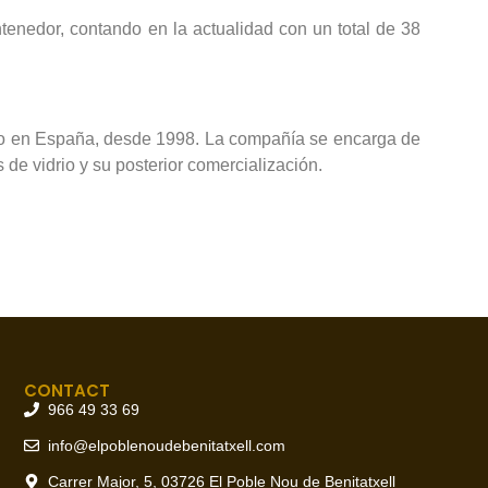
tenedor, contando en la actualidad con un total de 38
drio en España, desde 1998. La compañía se encarga de
 de vidrio y su posterior comercialización.
CONTACT
966 49 33 69
info@elpoblenoudebenitatxell.com
Carrer Major, 5, 03726 El Poble Nou de Benitatxell