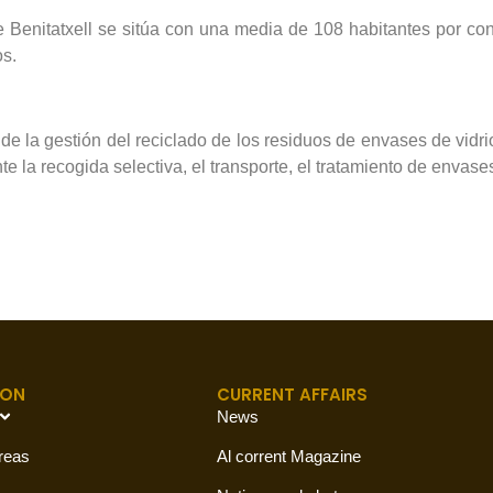
Benitatxell se sitúa con una media de 108 habitantes por con
os.
a de la gestión del reciclado de los residuos de envases de vi
 la recogida selectiva, el transporte, el tratamiento de envases
ION
CURRENT AFFAIRS
News
reas
Al corrent Magazine