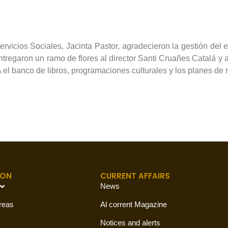
ervicios Sociales, Jacinta Pastor, agradecieron la gestión de
 Entregaron un ramo de flores al director Santi Cruañes Catalá 
 el banco de libros, programaciones culturales y los planes de
ION
CURRENT AFFAIRS
News
reas
Al corrent Magazine
Notices and alerts