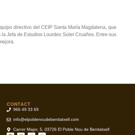
l equipo directivo del CEIP Santa María Magdalena, que
y a la Jefa de Estudios Lourdes Soler Cruañes. Entre sus
 mejora.
CONTACT
966 49 33 69
info@elpoblenoudebenitatxell.com
Carrer Major, 5, 03726 El Poble Nou de Benitatxell