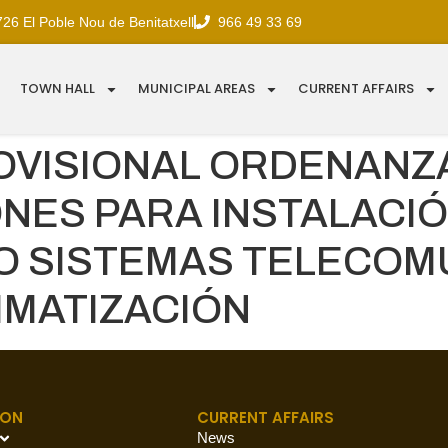
726 El Poble Nou de Benitatxell
966 49 33 69
TOWN HALL
MUNICIPAL AREAS
CURRENT AFFAIRS
OVISIONAL ORDENANZ
NES PARA INSTALACIÓ
 SISTEMAS TELECOMU
IMATIZACIÓN
ION
CURRENT AFFAIRS
News