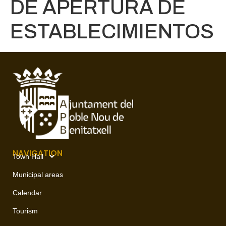
DE APERTURA DE
ESTABLECIMIENTOS
NAVIGATION
Town Hall
Municipal areas
Calendar
Tourism