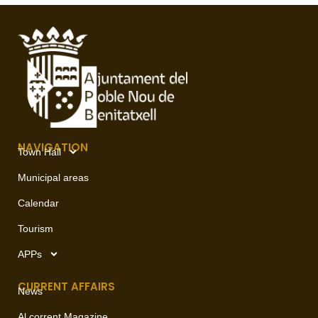
NAVIGATION
Town Hall
Municipal areas
Calendar
Tourism
APPs
CURRENT AFFAIRS
News
Al corrent Magazine