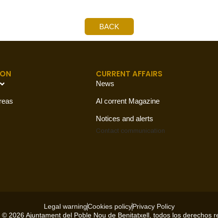
BACK
ION
CURRENT AFFAIRS
News
reas
Al corrent Magazine
Notices and alerts
Contact
communication
Legal warning
Cookies policy
Privacy Policy
 © 2026 Ajuntament del Poble Nou de Benitatxell, todos los derechos 