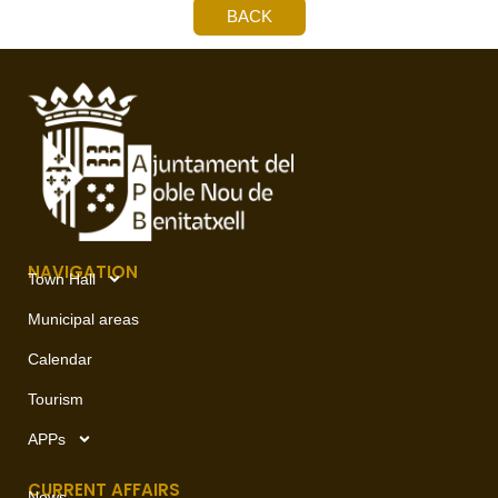
BACK
NAVIGATION
Town Hall
Municipal areas
Calendar
Tourism
APPs
CURRENT AFFAIRS
News