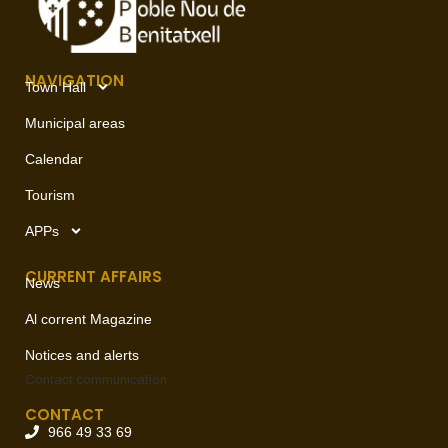
NAVIGATION
Town Hall
Municipal areas
Calendar
Tourism
APPs
CURRENT AFFAIRS
News
Al corrent Magazine
Notices and alerts
Contact
communication
CONTACT
966 49 33 69