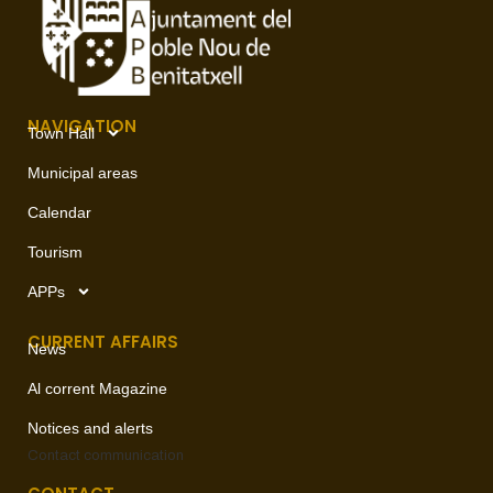
NAVIGATION
Town Hall
Municipal areas
Calendar
Tourism
APPs
CURRENT AFFAIRS
News
Al corrent Magazine
Notices and alerts
Contact
communication