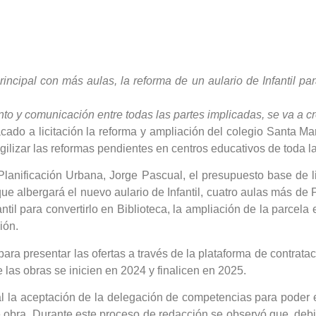
rincipal con más aulas, la reforma de un aulario de Infantil par
nto y comunicación entre todas las partes implicadas, se va a 
ado a licitación la reforma y ampliación del colegio Santa Mar
lizar las reformas pendientes en centros educativos de toda l
lanificación Urbana, Jorge Pascual, el presupuesto base de l
 que albergará el nuevo aulario de Infantil, cuatro aulas más de
til para convertirlo en Biblioteca, la ampliación de la parcela 
ión.
ra presentar las ofertas a través de la plataforma de contrata
 las obras se inicien en 2024 y finalicen en 2025.
l la aceptación de la delegación de competencias para poder e
de obra. Durante este proceso de redacción se observó que, debi