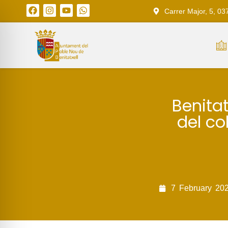
Carrer Major, 5, 03
Benitat
del co
7
February
20