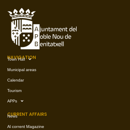
NAVIGATION
Town Hall
Municipal areas
Calendar
Tourism
APPs
CURRENT AFFAIRS
News
Al corrent Magazine