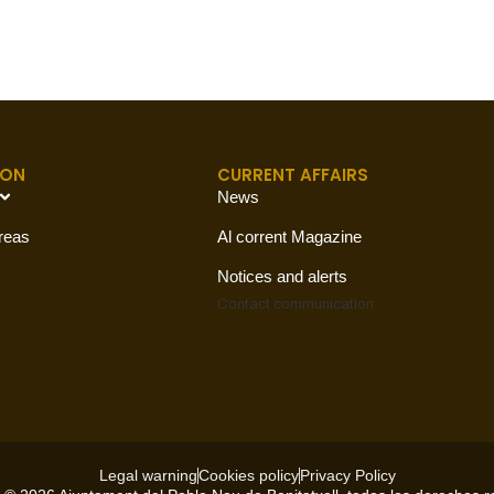
ION
CURRENT AFFAIRS
News
reas
Al corrent Magazine
Notices and alerts
Contact
communication
Legal warning
Cookies policy
Privacy Policy