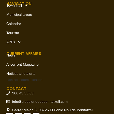
NAVIGATION
Town Hall
Municipal areas
Calendar
Tourism
APPs
CURRENT AFFAIRS
News
Al corrent Magazine
Notices and alerts
Contact
communication
CONTACT
966 49 33 69
info@elpoblenoudebenitatxell.com
Carrer Major, 5, 03726 El Poble Nou de Benitatxell