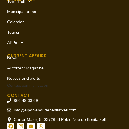
Town Hall
Municipal areas
Calendar
Tourism
APPs
CURRENT AFFAIRS
News
Al corrent Magazine
Notices and alerts
Contact
communication
CONTACT
966 49 33 69
info@elpoblenoudebenitatxell.com
Carrer Major, 5, 03726 El Poble Nou de Benitatxell