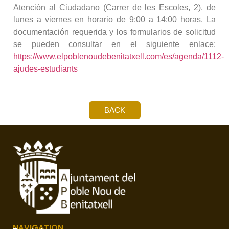
Atención al Ciudadano (Carrer de les Escoles, 2), de
lunes a viernes en horario de 9:00 a 14:00 horas. La
documentación requerida y los formularios de solicitud
se pueden consultar en el siguiente enlace:
https://www.elpoblenoudebenitatxell.com/es/agenda/1112-
ajudes-estudiants
BACK
NAVIGATION