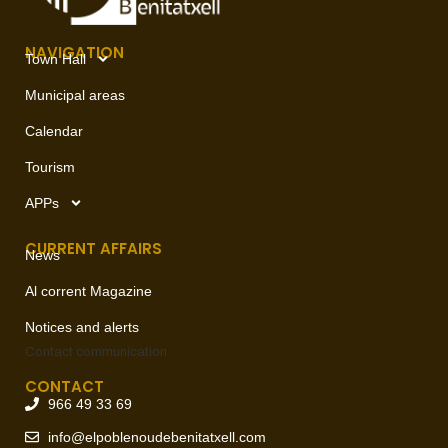
NAVIGATION
Town Hall
Municipal areas
Calendar
Tourism
APPs
CURRENT AFFAIRS
News
Al corrent Magazine
Notices and alerts
Contact
communication
CONTACT
966 49 33 69
info@elpoblenoudebenitatxell.com