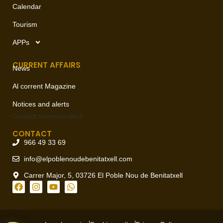
Calendar
Tourism
APPs
CURRENT AFFAIRS
News
Al corrent Magazine
Notices and alerts
Contact
communication
CONTACT
966 49 33 69
info@elpoblenoudebenitatxell.com
Carrer Major, 5, 03726 El Poble Nou de Benitatxell