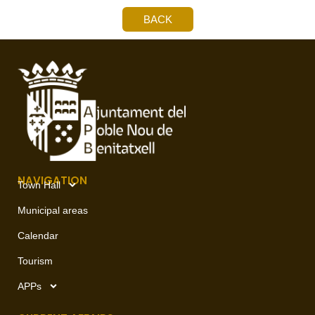
BACK
NAVIGATION
Town Hall
Municipal areas
Calendar
Tourism
APPs