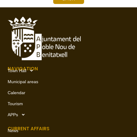
NAVIGATION
Town Hall
Municipal areas
Calendar
Tourism
APPs
CURRENT AFFAIRS
News