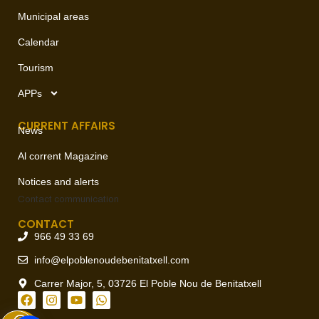
Municipal areas
Calendar
Tourism
APPs
CURRENT AFFAIRS
News
Al corrent Magazine
Notices and alerts
Contact
communication
CONTACT
966 49 33 69
info@elpoblenoudebenitatxell.com
Carrer Major, 5, 03726 El Poble Nou de Benitatxell