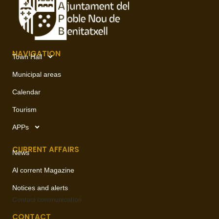
NAVIGATION
Town Hall
Municipal areas
Calendar
Tourism
APPs
CURRENT AFFAIRS
News
Al corrent Magazine
Notices and alerts
Contact
communication
CONTACT